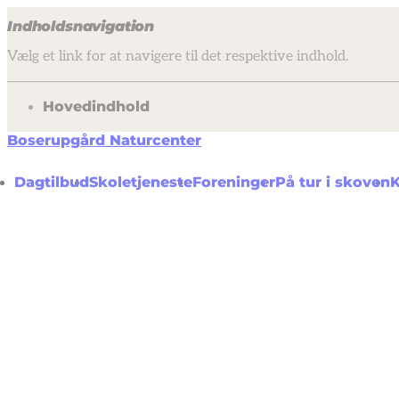
Indholdsnavigation
Vælg et link for at navigere til det respektive indhold.
gå til
Hovedindhold
Boserupgård Naturcenter
Dagtilbud
Skoletjeneste
Foreninger
På tur i skoven
K