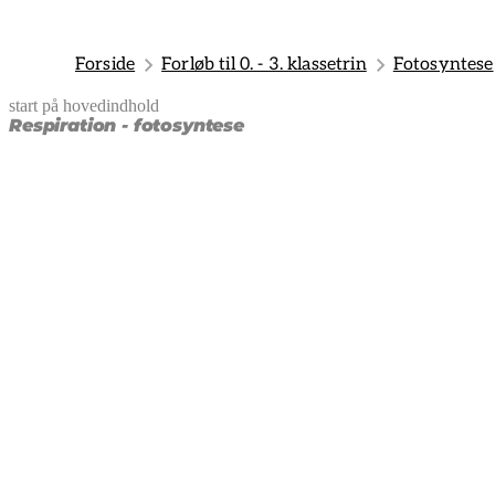
Forside
Forløb til 0. - 3. klassetrin
Fotosyntese
start på hovedindhold
senest opdateret 3. februar 2025
Respiration - fotosyntese