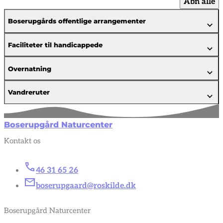
Åbn alle
Boserupgårds offentlige arrangementer
Faciliteter til handicappede
Overnatning
Vandreruter
Boserupgård Naturcenter
Kontakt os
46 31 65 26
boserupgaard@roskilde.dk
Boserupgård Naturcenter