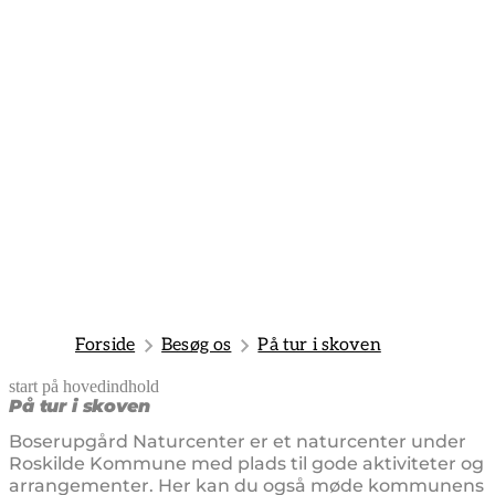
Forside
Besøg os
På tur i skoven
start på hovedindhold
senest opdateret 21. marts 2025
På tur i skoven
Boserupgård Naturcenter er et naturcenter under
Roskilde Kommune med plads til gode aktiviteter og
arrangementer. Her kan du også møde kommunens