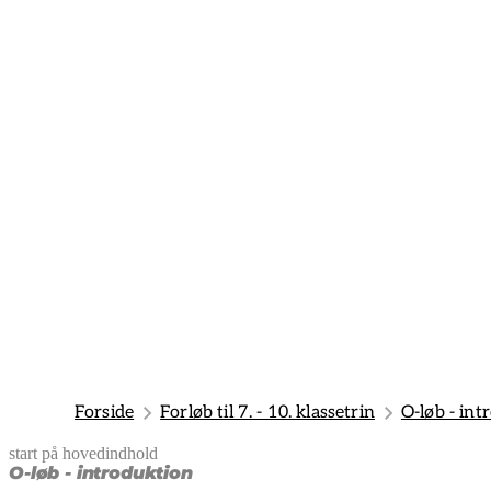
Forside
Forløb til 7. - 10. klassetrin
O-løb - int
start på hovedindhold
senest opdateret 8. april 2025
O-løb - introduktion