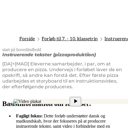
Forside
Forløb til 7. - 10. klassetrin
Instrueren
start på hovedindhold
senest opdateret 21. marts 2025
Instruerende tekster (pizzaproduktion)
[DA]+[MAD] Eleverne samarbejder, i par, om at
producere en pizza. Undervejs i forløbet laver de en
opskrift, så andre kan forstå det. Efter første pizza
udarbejdes et storyboard til en instruktionsvideo,
der efterfølgende produceres.
Basisinformation om forløbet?
Fagligt fokus:
Dette forløb understøtter dansk og
madkundskab, hvor der fokuseres på at producere
instruerende tekster, samt video i forbindelse med en