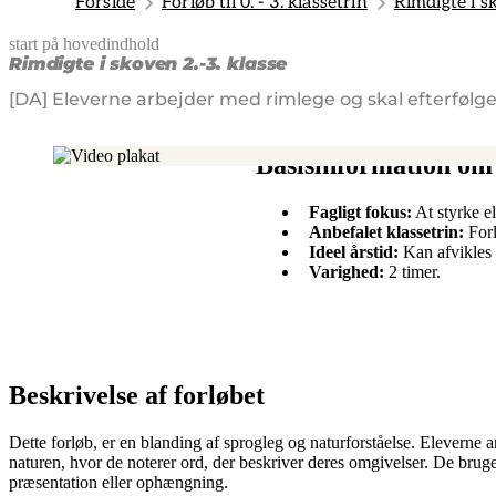
Forside
Forløb til 0. - 3. klassetrin
Rimdigte i s
start på hovedindhold
senest opdateret 8. april 2025
Rimdigte i skoven 2.-3. klasse
[DA] Eleverne arbejder med rimlege og skal efterfølg
Basisinformation om 
Fagligt fokus:
At styrke el
Anbefalet klassetrin:
Forl
Ideel årstid:
Kan afvikles 
Varighed:
2 timer.
Beskrivelse af forløbet
Dette forløb, er en blanding af sprogleg og naturforståelse. Eleverne ar
naturen, hvor de noterer ord, der beskriver deres omgivelser. De bruger 
præsentation eller ophængning.