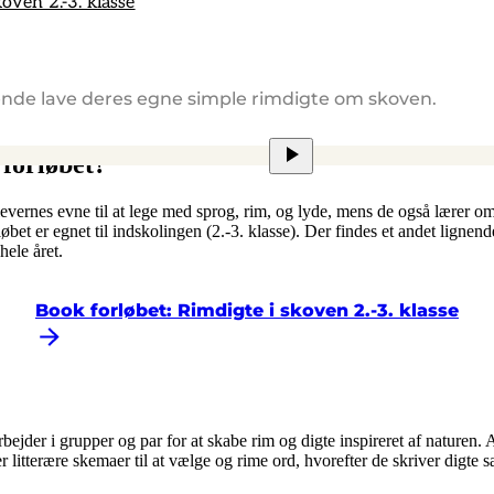
koven 2.-3. klasse
ende lave deres egne simple rimdigte om skoven.
forløbet?
evernes evne til at lege med sprog, rim, og lyde, mens de også lærer o
øbet er egnet til indskolingen (2.-3. klasse). Der findes et andet lignend
hele året.
Book forløbet: Rimdigte i skoven 2.-3. klasse
bejder i grupper og par for at skabe rim og digte inspireret af naturen. A
litterære skemaer til at vælge og rime ord, hvorefter de skriver digte sa