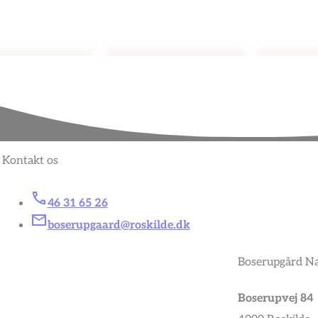
Kontakt os
46 31 65 26
boserupgaard@roskilde.dk
Boserupgård Na
Boserupvej 84