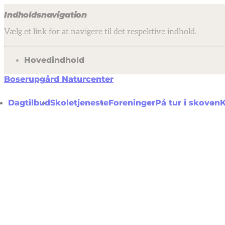
Indholdsnavigation
Vælg et link for at navigere til det respektive indhold.
gå til
Hovedindhold
Boserupgård Naturcenter
Dagtilbud
Skoletjeneste
Foreninger
På tur i skoven
K